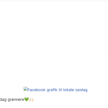
rdag grønnere💚🙌🏻