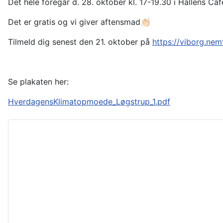
Det hele foregår d. 28. oktober kl. 17-19.30 i Hallens Caf
Det er gratis og vi giver aftensmad👏🏻
Tilmeld dig senest den 21. oktober på
https://viborg.nem
Se plakaten her:
HverdagensKlimatopmoede_Løgstrup_1.pdf