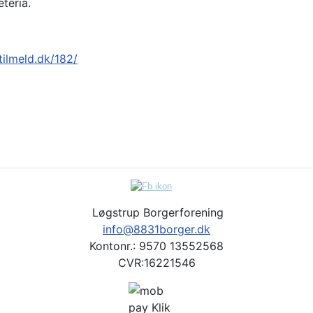
eteria.
tilmeld.dk/182/
Løgstrup Borgerforening
info@8831borger.dk
Kontonr.: 9570 13552568
CVR:16221546